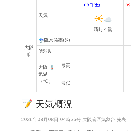
08日(土)
09
天気
晴時々曇
☔降水確率(%)
大阪
信頼度
府
最高
大阪
🌡
気温
（℃）
最低
📝 天気概況
2026年08月08日 04時35分 大阪管区気象台 発表