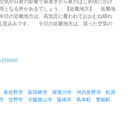
空気や日射の影響で昼過ぎから夜のはじめ頃にかけ
雨となる所があるでしょう。 【近畿地方】 近畿地
８日の近畿地方は、高気圧に覆われておおむね晴れ
る見込みです。 ９日の近畿地方は、湿った空気の
e=270000
泉佐野市
富田林市
寝屋川市
河内長野市
松原
市
交野市
大阪狭山市
阪南市
島本町
豊能町