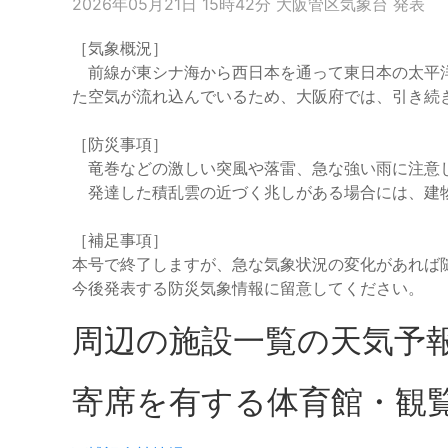
2026年05月21日 15時42分 大阪管区気象台 発表
［気象概況］
前線が東シナ海から西日本を通って東日本の太平洋
た空気が流れ込んでいるため、大阪府では、引き続
［防災事項］
竜巻などの激しい突風や落雷、急な強い雨に注意
発達した積乱雲の近づく兆しがある場合には、建
［補足事項］
本号で終了しますが、急な気象状況の変化があれば
今後発表する防災気象情報に留意してください。
周辺の施設一覧の天気予
寄席を有する体育館・観