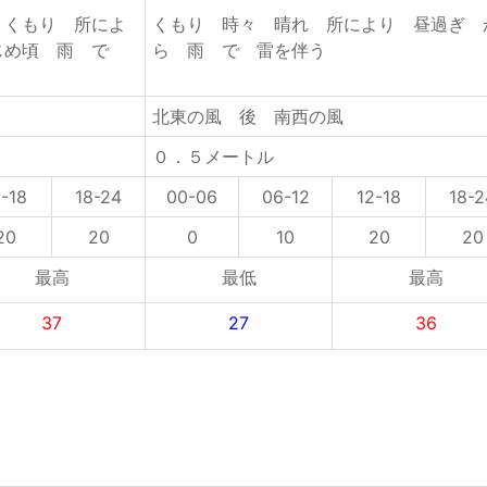
 くもり 所によ
くもり 時々 晴れ 所により 昼過ぎ 
じめ頃 雨 で
ら 雨 で 雷を伴う
北東の風 後 南西の風
０．５メートル
2-18
18-24
00-06
06-12
12-18
18-2
20
20
0
10
20
20
最高
最低
最高
37
27
36