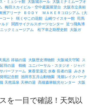
ス・ミュシャ館
大阪城ホール
大阪ミナミムーブオ
ム
梅田スカイビル・空中庭園展望台
大阪市立美術
舞洲アリーナ
ＢＯＤＹ ＭＡＫＥＲコロシアム（大
ーコート
咲くやこの花館
山崎ウイスキー館
司馬
ールド
関西サイクルスポーツセンター
近つ飛鳥博
ニックミュージアム 松下幸之助歴史館
大阪ガ
天風呂 祥福の湯
大阪歴史博物館
大阪城天守閣
ス
延羽の湯 鶴橋
ユニバーサル・スタジオ・ジャパ
サバーファーム
東香里湯元 水春 長者の湯
みさき
発明記念館
池田市五月山動物園
滝畑レイクパーク
槻 天然温泉 天神の湯
高槻森林観光センター
大阪
ースを一目で確認！天気以