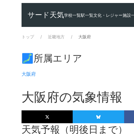
サード天気
学校一覧
駅一覧
文化・レジャー施設
トップ
近畿地方
大阪府
🗾所属エリア
大阪府
大阪府の気象情報
天気予報（明後日まで）