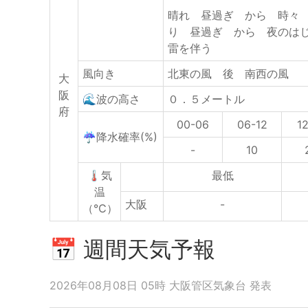
晴れ 昼過ぎ から 時々
り 昼過ぎ から 夜のは
雷を伴う
風向き
北東の風 後 南西の風
大
阪
🌊波の高さ
０．５メートル
府
00-06
06-12
1
☔降水確率(%)
-
10
🌡気
最低
温
大阪
-
（℃）
📅 週間天気予報
2026年08月08日 05時 大阪管区気象台 発表