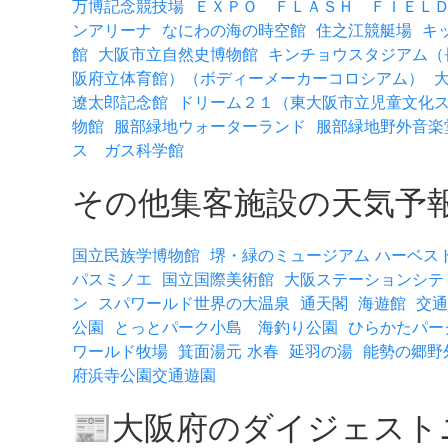
万博記念競技場
ＥＸＰＯ ＦＬＡＳＨ ＦＩＥＬ
ンアリーナ
なにわの海の時空館
住之江競艇場
キ
館
大阪市立自然史博物館
キンチョウスタジアム（
阪府立体育館）（ボディーメーカーコロシアム）
遼太郎記念館
ドリーム２１（東大阪市立児童文化
物館
服部緑地ウォーターランド
服部緑地野外音楽
ス ガス科学館
その他集客施設の天気予
国立民族学博物館
堺・緑のミュージアム ハーベス
パスミノエ
国立国際美術館
大阪ステーションシテ
ン
スパワールド世界の大温泉
通天閣
海遊館
交通
公園
とっとパーク小島 海釣り公園
ひらかたパー
ワールド牧場
箕面湯元 水春
延羽の湯
能勢の郷野
府浜寺公園交通遊園
📰大阪府のダイジェス