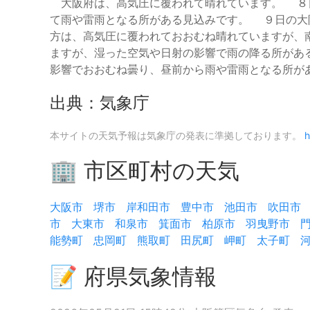
大阪府は、高気圧に覆われて晴れています。 ８日
て雨や雷雨となる所がある見込みです。 ９日の大
方は、高気圧に覆われておおむね晴れていますが、
ますが、湿った空気や日射の影響で雨の降る所があ
影響でおおむね曇り、昼前から雨や雷雨となる所が
出典：気象庁
本サイトの天気予報は気象庁の発表に準拠しております。
h
🏢 市区町村の天気
大阪市
堺市
岸和田市
豊中市
池田市
吹田市
市
大東市
和泉市
箕面市
柏原市
羽曳野市
能勢町
忠岡町
熊取町
田尻町
岬町
太子町
📝 府県気象情報