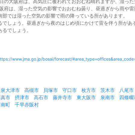
の大阪府は、高気圧に覆われておおむね晴れますが、湿った
阪府は、湿った空気の影響でおおむね曇り、昼過ぎから雨や雷
南部では湿った空気の影響で雨の降っている所があります。 
るでしょう。昼過ぎから夜のはじめ頃にかけて雷を伴う所があ
あるでしょう。
ttps://www.jma.go.jp/bosai/forecast/#area_type=offices&area_cod
泉大津市
高槻市
貝塚市
守口市
枚方市
茨木市
八尾市
門真市
摂津市
高石市
藤井寺市
東大阪市
泉南市
四條畷
河南町
千早赤阪村