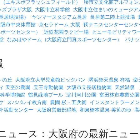
Ｄ（エキスポフラッシュフィールド）
堺市立文化館アルフォン
ッズプラザ大阪
大阪市立科学館
大阪市立住まいのミュージア
長居球技場）
ヤンマースタジアム長居
長居第二陸上競技場
大阪市中央体育館
京セラドーム 大阪
靭テニスセンターセンタ
スポーツセンター）
近鉄花園ラクビー場
ヒューモビリティワ
堂
なみはやドーム（大阪府立門真スポーツセンター）
パナソ
報
トの丘
大阪府立大型児童館ビッグバン
堺浜楽天温泉 祥福
楽
ィ 天空の農園
天王寺動物園
大阪市立長居植物園
天然温泉 
科学博物館
鶴見緑地プール
淀川河川公園
富田林市農業公園
ク
スパバレイ枚方南
農園 杉・五兵衛
インスタントラーメン
外活動センター
大阪府営服部緑地
和泉橋本温泉 美笹のゆ
高
トニュース：大阪府の最新ニュ