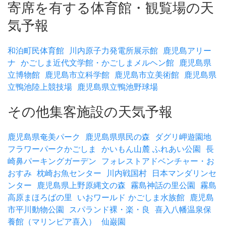
寄席を有する体育館・観覧場の天
気予報
和泊町民体育館
川内原子力発電所展示館
鹿児島アリー
ナ
かごしま近代文学館・かごしまメルヘン館
鹿児島県
立博物館
鹿児島市立科学館
鹿児島市立美術館
鹿児島県
立鴨池陸上競技場
鹿児島県立鴨池野球場
その他集客施設の天気予報
鹿児島県奄美パーク
鹿児島県県民の森
ダグリ岬遊園地
フラワーパークかごしま
かいもん山麓 ふれあい公園
長
崎鼻パーキングガーデン
フォレストアドベンチャー・お
おすみ
枕崎お魚センター
川内戦国村
日本マンダリンセ
ンター
鹿児島県上野原縄文の森
霧島神話の里公園
霧島
高原まほろばの里
いおワールド かごしま水族館
鹿児島
市平川動物公園
スパランド裸・楽・良
喜入八幡温泉保
養館（マリンピア喜入）
仙巌園