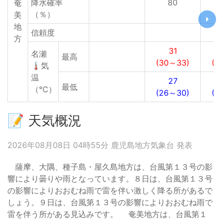
降水確率
80
奄
（％）
美
地
信頼度
方
31
名瀬
最高
(30～33)
(
🌡気
温
27
最低
（℃）
(26～30)
(
📝 天気概況
2026年08月08日 04時55分 鹿児島地方気象台 発表
薩摩、大隅、種子島・屋久島地方は、台風第１３号の影
響により曇りや雨となっています。８日は、台風第１３号
の影響によりおおむね雨で雷を伴い激しく降る所があるで
しょう。９日は、台風第１３号の影響によりおおむね雨で
雷を伴う所がある見込みです。 奄美地方は、台風第１