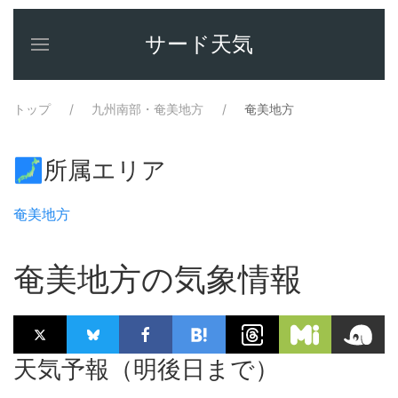
サード天気
トップ
九州南部・奄美地方
奄美地方
🗾所属エリア
奄美地方
奄美地方の気象情報
天気予報（明後日まで）