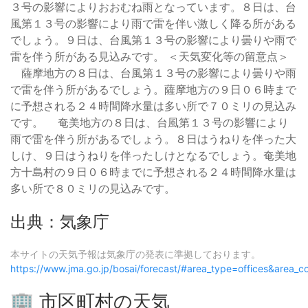
３号の影響によりおおむね雨となっています。８日は、台
風第１３号の影響により雨で雷を伴い激しく降る所がある
でしょう。９日は、台風第１３号の影響により曇りや雨で
雷を伴う所がある見込みです。 ＜天気変化等の留意点＞
薩摩地方の８日は、台風第１３号の影響により曇りや雨
で雷を伴う所があるでしょう。薩摩地方の９日０６時まで
に予想される２４時間降水量は多い所で７０ミリの見込み
です。 奄美地方の８日は、台風第１３号の影響により
雨で雷を伴う所があるでしょう。８日はうねりを伴った大
しけ、９日はうねりを伴ったしけとなるでしょう。奄美地
方十島村の９日０６時までに予想される２４時間降水量は
多い所で８０ミリの見込みです。
出典：気象庁
本サイトの天気予報は気象庁の発表に準拠しております。
https://www.jma.go.jp/bosai/forecast/#area_type=offices&area
🏢 市区町村の天気