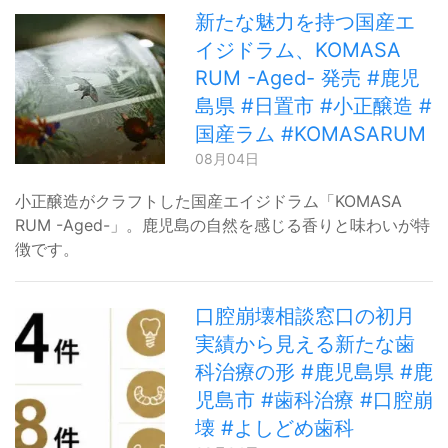
新たな魅力を持つ国産エ
イジドラム、KOMASA
RUM -Aged- 発売 #鹿児
島県 #日置市 #小正醸造 #
国産ラム #KOMASARUM
08月04日
小正醸造がクラフトした国産エイジドラム「KOMASA
RUM -Aged-」。鹿児島の自然を感じる香りと味わいが特
徴です。
口腔崩壊相談窓口の初月
実績から見える新たな歯
科治療の形 #鹿児島県 #鹿
児島市 #歯科治療 #口腔崩
壊 #よしどめ歯科