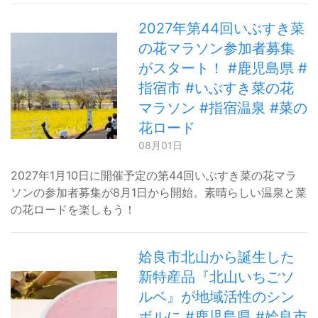
2027年第44回いぶすき菜
の花マラソン参加者募集
がスタート！ #鹿児島県 #
指宿市 #いぶすき菜の花
マラソン #指宿温泉 #菜の
花ロード
08月01日
2027年1月10日に開催予定の第44回いぶすき菜の花マラ
ソンの参加者募集が8月1日から開始。素晴らしい温泉と菜
の花ロードを楽しもう！
姶良市北山から誕生した
新特産品『北山いちごソ
ルベ』が地域活性のシン
ボルに #鹿児島県 #姶良市