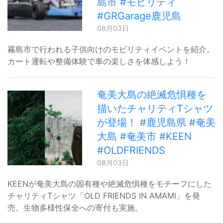
島市 #モビリティ
#GRGarage鹿児島
08月03日
霧島市で行われる子供向けのモビリティイベントを紹介。
カート運転や整備体験で車の楽しさを体感しよう！
奄美大島の絶滅危惧種を
描いたチャリティTシャツ
が登場！ #鹿児島県 #奄美
大島 #奄美市 #KEEN
#OLDFRIENDS
08月03日
KEENが奄美大島の固有種や絶滅危惧種をモチーフにした
チャリティTシャツ「OLD FRIENDS IN AMAMI」を発
売。生物多様性保全への寄付も実施。