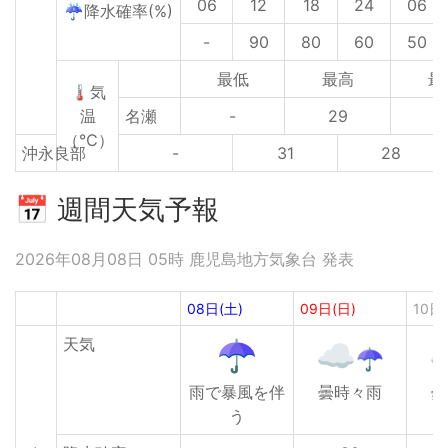
06
12
18
24
06
☔降水確率(%)
-
90
80
60
50
最低
最高
最
🌡気
温
名瀬
-
29
2
（℃）
沖永良部
-
31
28
📅 週間天気予報
2026年08月08日 05時 鹿児島地方気象台 発表
08日(土)
09日(日)
10日
天気
雨で暴風を伴
曇時々雨
曇
う