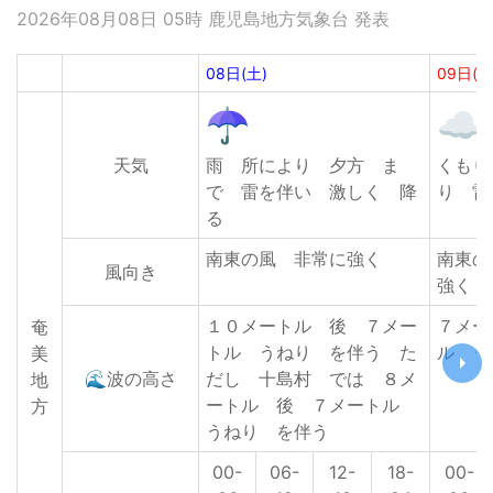
2026年08月08日 05時 鹿児島地方気象台 発表
08日(土)
09日(日
天気
雨 所により 夕方 ま
くもり
で 雷を伴い 激しく 降
り 雷
る
南東の風 非常に強く
南東の
風向き
強く
１０メートル 後 ７メー
７メー
奄
トル うねり を伴う た
ル う
美
🌊波の高さ
だし 十島村 では ８メ
地
ートル 後 ７メートル
方
うねり を伴う
00-
06-
12-
18-
00-