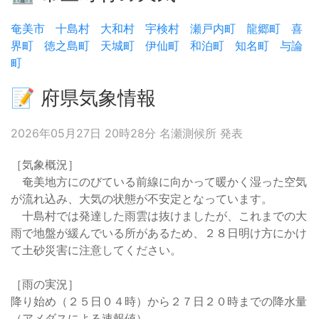
奄美市
十島村
大和村
宇検村
瀬戸内町
龍郷町
喜
界町
徳之島町
天城町
伊仙町
和泊町
知名町
与論
町
📝 府県気象情報
2026年05月27日 20時28分 名瀬測候所 発表
［気象概況］
奄美地方にのびている前線に向かって暖かく湿った空気
が流れ込み、大気の状態が不安定となっています。
十島村では発達した雨雲は抜けましたが、これまでの大
雨で地盤が緩んでいる所があるため、２８日明け方にかけ
て土砂災害に注意してください。
［雨の実況］
降り始め（２５日０４時）から２７日２０時までの降水量
（アメダスによる速報値）