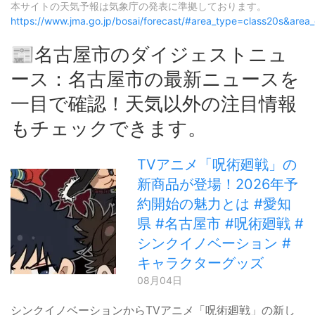
本サイトの天気予報は気象庁の発表に準拠しております。
https://www.jma.go.jp/bosai/forecast/#area_type=class20s&are
📰名古屋市のダイジェストニュ
ース：名古屋市の最新ニュースを
一目で確認！天気以外の注目情報
もチェックできます。
TVアニメ「呪術廻戦」の
新商品が登場！2026年予
約開始の魅力とは #愛知
県 #名古屋市 #呪術廻戦 #
シンクイノベーション #
キャラクターグッズ
08月04日
シンクイノベーションからTVアニメ「呪術廻戦」の新し