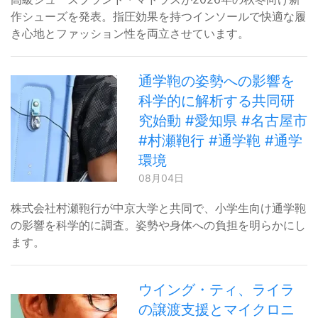
作シューズを発表。指圧効果を持つインソールで快適な履
き心地とファッション性を両立させています。
通学鞄の姿勢への影響を
科学的に解析する共同研
究始動 #愛知県 #名古屋市
#村瀬鞄行 #通学鞄 #通学
環境
08月04日
株式会社村瀬鞄行が中京大学と共同で、小学生向け通学鞄
の影響を科学的に調査。姿勢や身体への負担を明らかにし
ます。
ウイング・ティ、ライラ
の譲渡支援とマイクロニ