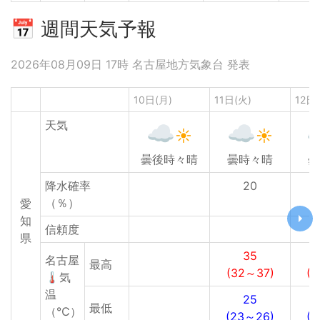
📅 週間天気予報
2026年08月09日 17時 名古屋地方気象台 発表
10日(月)
11日(火)
12日
天気
曇後時々晴
曇時々晴
曇
降水確率
20
（％）
愛
知
信頼度
県
35
名古屋
最高
(32～37)
(
🌡気
温
25
最低
（℃）
(23～26)
(