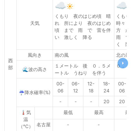
くもり 夜のはじめ頃 晴
くも
天気
れ 所により 夜のはじめ
時々 
頃 まで 雨 で 雷を伴
方 
い 激しく 降る
雨 で
く 降
風向き
南の風
北の風
西
１メートル 後 ０．５メ
０．５
部
🌊波の高さ
ートル うねり を伴う
00-
06-
12-
18-
00-
06
12
18
24
06
☔降水確率(%)
-
-
-
20
20
🌡気
最低
最高
最
温
名古屋
-
-
2
（℃）