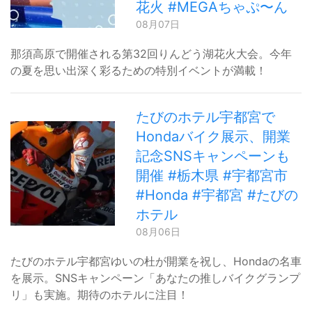
花火 #MEGAちゃぷ〜ん
08月07日
那須高原で開催される第32回りんどう湖花火大会。今年
の夏を思い出深く彩るための特別イベントが満載！
たびのホテル宇都宮で
Hondaバイク展示、開業
記念SNSキャンペーンも
開催 #栃木県 #宇都宮市
#Honda #宇都宮 #たびの
ホテル
08月06日
たびのホテル宇都宮ゆいの杜が開業を祝し、Hondaの名車
を展示。SNSキャンペーン「あなたの推しバイクグランプ
リ」も実施。期待のホテルに注目！