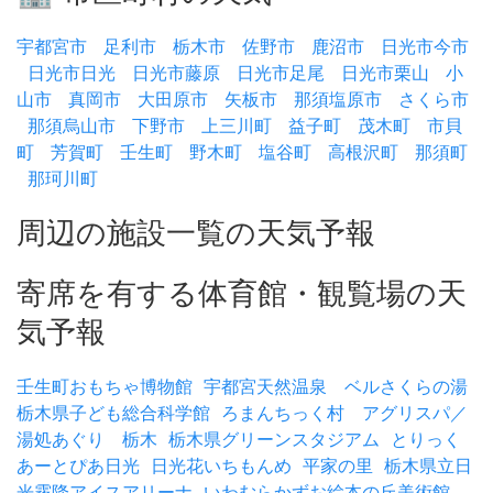
宇都宮市
足利市
栃木市
佐野市
鹿沼市
日光市今市
日光市日光
日光市藤原
日光市足尾
日光市栗山
小
山市
真岡市
大田原市
矢板市
那須塩原市
さくら市
那須烏山市
下野市
上三川町
益子町
茂木町
市貝
町
芳賀町
壬生町
野木町
塩谷町
高根沢町
那須町
那珂川町
周辺の施設一覧の天気予報
寄席を有する体育館・観覧場の天
気予報
壬生町おもちゃ博物館
宇都宮天然温泉 ベルさくらの湯
栃木県子ども総合科学館
ろまんちっく村 アグリスパ／
湯処あぐり 栃木
栃木県グリーンスタジアム
とりっく
あーとぴあ日光
日光花いちもんめ
平家の里
栃木県立日
光霧降アイスアリーナ
いわむらかずお絵本の丘美術館