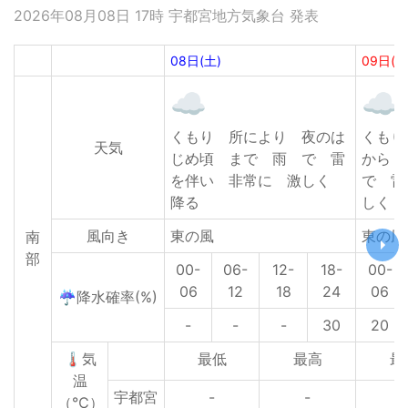
2026年08月08日 17時 宇都宮地方気象台 発表
08日(土)
09日(日
くもり 所により 夜のは
くも
天気
じめ頃 まで 雨 で 雷
から
を伴い 非常に 激しく
で 雷
降る
しく 
風向き
東の風
東の風
南
部
00-
06-
12-
18-
00-
06
12
18
24
06
☔降水確率(%)
-
-
-
30
20
🌡気
最低
最高
最
温
宇都宮
-
-
2
（℃）