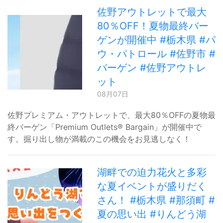
佐野アウトレットで最大
80％OFF！夏物最終バー
ゲンが開催中 #栃木県 #パ
ウ・パトロール #佐野市 #
バーゲン #佐野アウトレ
ット
08月07日
佐野プレミアム・アウトレットで、最大80％OFFの夏物最
終バーゲン「Premium Outlets® Bargain」が開催中で
す。掘り出し物が満載のこの機会をお見逃しなく！
湖畔での迫力花火と多彩
な夏イベントが盛りだく
さん！ #栃木県 #那須町 #
夏の思い出 #りんどう湖