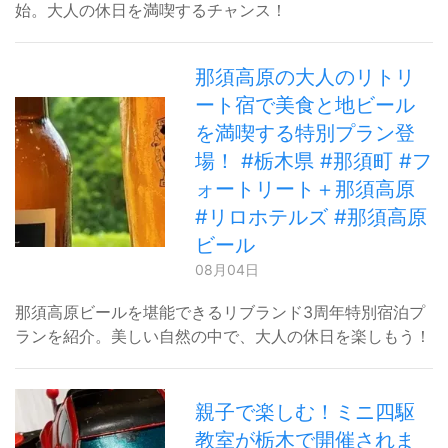
始。大人の休日を満喫するチャンス！
那須高原の大人のリトリ
ート宿で美食と地ビール
を満喫する特別プラン登
場！ #栃木県 #那須町 #フ
ォートリート＋那須高原
#リロホテルズ #那須高原
ビール
08月04日
那須高原ビールを堪能できるリブランド3周年特別宿泊プ
ランを紹介。美しい自然の中で、大人の休日を楽しもう！
親子で楽しむ！ミニ四駆
教室が栃木で開催されま