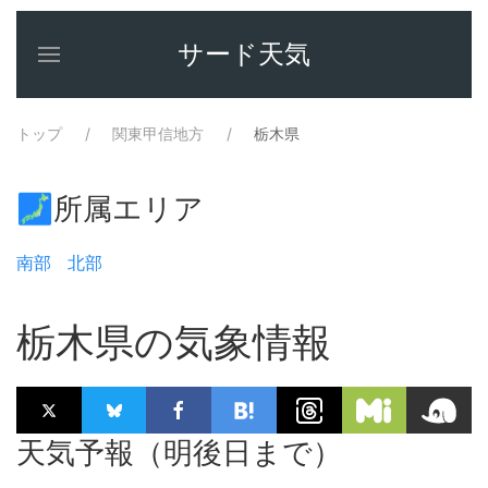
サード天気
トップ
関東甲信地方
栃木県
🗾所属エリア
南部
北部
栃木県の気象情報
天気予報（明後日まで）