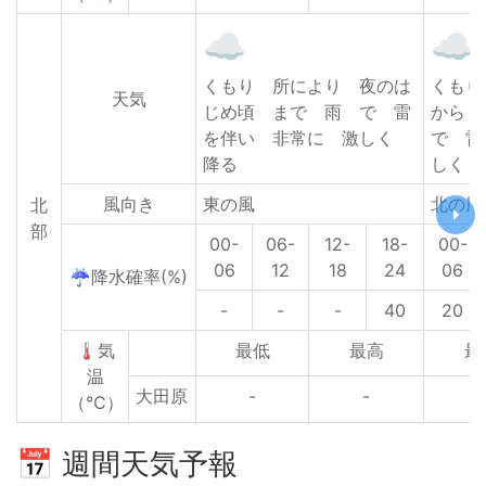
くもり 所により 夜のは
くも
天気
じめ頃 まで 雨 で 雷
から
を伴い 非常に 激しく
で 雷
降る
しく 
風向き
東の風
北の風
北
部
00-
06-
12-
18-
00-
06
12
18
24
06
☔降水確率(%)
-
-
-
40
20
🌡気
最低
最高
最
温
大田原
-
-
2
（℃）
📅 週間天気予報