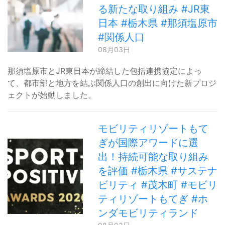
る新たな取り組み #JR東
日本 #栃木県 #那須塩原市
#関係人口
08月03日
那須塩原市とJR東日本が締結した包括連携協定によっ
て、都市部と地方を結ぶ関係人口の創出に向けた新プロジ
ェクトが始動しました。
モビリティリゾートもて
ぎが国際アワードに選
出！持続可能な取り組み
を評価 #栃木県 #サステナ
ビリティ #茂木町 #モビリ
ティリゾートもてぎ #ホ
ンダモビリティランド