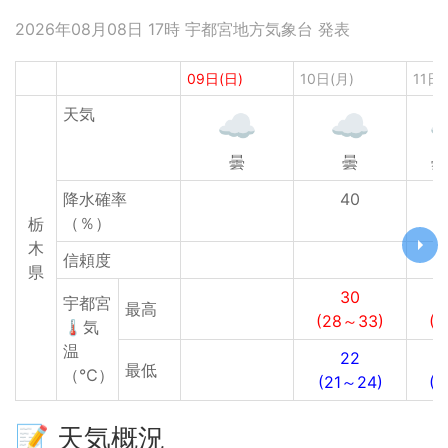
2026年08月08日 17時 宇都宮地方気象台 発表
09日(日)
10日(月)
11日(
天気
曇
曇
曇
降水確率
40
（％）
栃
木
信頼度
県
30
宇都宮
最高
(28～33)
(
🌡気
温
22
最低
（℃）
(21～24)
(
📝 天気概況