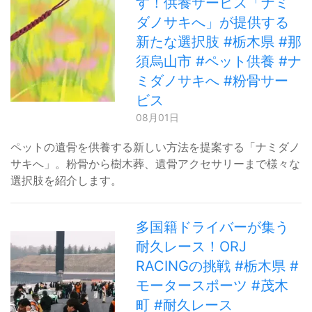
す！供養サービス「ナミ
ダノサキへ」が提供する
新たな選択肢 #栃木県 #那
須烏山市 #ペット供養 #ナ
ミダノサキへ #粉骨サー
ビス
08月01日
ペットの遺骨を供養する新しい方法を提案する「ナミダノ
サキへ」。粉骨から樹木葬、遺骨アクセサリーまで様々な
選択肢を紹介します。
多国籍ドライバーが集う
耐久レース！ORJ
RACINGの挑戦 #栃木県 #
モータースポーツ #茂木
町 #耐久レース