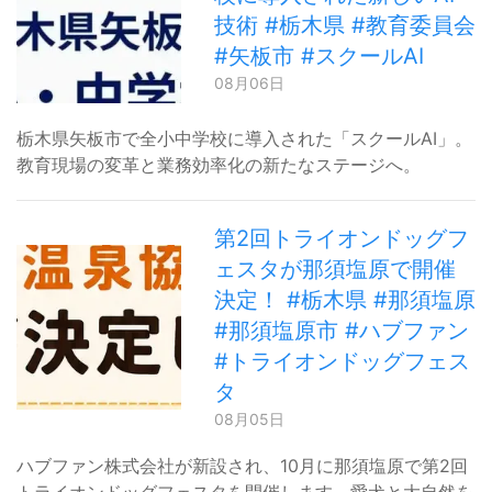
技術 #栃木県 #教育委員会
#矢板市 #スクールAI
08月06日
栃木県矢板市で全小中学校に導入された「スクールAI」。
教育現場の変革と業務効率化の新たなステージへ。
第2回トライオンドッグフ
ェスタが那須塩原で開催
決定！ #栃木県 #那須塩原
#那須塩原市 #ハブファン
#トライオンドッグフェス
タ
08月05日
ハブファン株式会社が新設され、10月に那須塩原で第2回