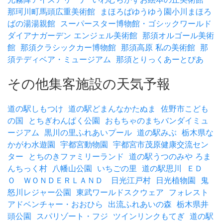
那珂川町馬頭広重美術館
まほろばゆうゆう園小川まほろ
ばの湯湯親館
スーパースター博物館・ゴシックワールド
ダイアナガーデン エンジェル美術館
那須オルゴール美術
館
那須クラシックカー博物館
那須高原 私の美術館
那
須テディベア・ミュージアム
那須とりっくあーとぴあ
その他集客施設の天気予報
道の駅しもつけ
道の駅どまんなかたぬま
佐野市こども
の国
とちぎわんぱく公園
おもちゃのまちバンダイミュ
ージアム
黒川の里ふれあいプール
道の駅みぶ
栃木県な
かがわ水遊園
宇都宮動物園
宇都宮市茂原健康交流セン
ター
とちのきファミリーランド
道の駅うつのみや ろま
んちっく村
八幡山公園
いちごの里
道の駅思川
ＥＤ
Ｏ ＷＯＮＤＥＲＬＡＮＤ 日光江戸村
日光植物園
鬼
怒川レジャー公園
東武ワールドスクウェア
フォレスト
アドベンチャー・おおひら
出流ふれあいの森
栃木県井
頭公園
スパリゾート・フジ
ツインリンクもてぎ
道の駅