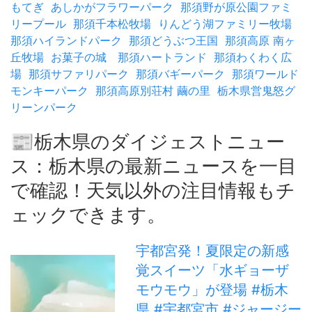
もてぎ
あしかがフラワーパーク
那須野が原公園ファミ
リープール
那須千本松牧場
りんどう湖ファミリー牧場
那須ハイランドパーク
那須どうぶつ王国
那須高原 南ヶ
丘牧場
お菓子の城 那須ハートランド
那須わくわく広
場
那須サファリパーク
那須バギーパーク
那須ワールド
モンキーパーク
那須高原別荘村 繭の里
栃木県営鬼怒グ
リーンパーク
📰栃木県のダイジェストニュー
ス：栃木県の最新ニュースを一目
で確認！天気以外の注目情報もチ
ェックできます。
宇都宮発！夏限定の新感
覚スイーツ「水ギョーザ
モウモウ」が登場 #栃木
県 #宇都宮市 #ジャージー