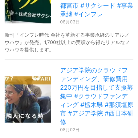
都宮市 #サクシード #事業
承継 #インフレ
08月03日
新刊『インフレ時代 会社を革新する事業承継のリアルノ
ウハウ』が発売。1,700社以上の実績から得たリアルなノ
ウハウを提供します。
アジア学院のクラウドフ
ァンディング、研修費用
220万円を目指して支援募
集中 #クラウドファンデ
ィング #栃木県 #那須塩原
市 #アジア学院 #西日本研
修
08月02日