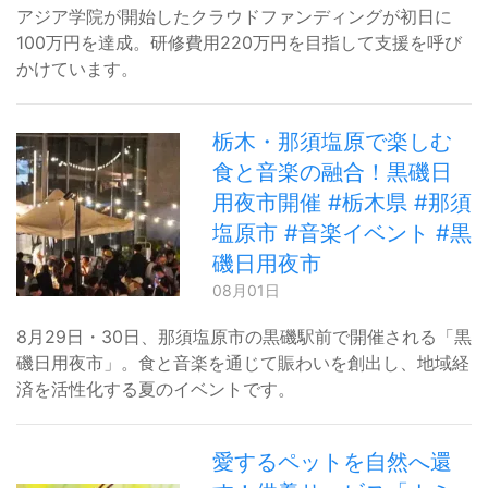
アジア学院が開始したクラウドファンディングが初日に
100万円を達成。研修費用220万円を目指して支援を呼び
かけています。
栃木・那須塩原で楽しむ
食と音楽の融合！黒磯日
用夜市開催 #栃木県 #那須
塩原市 #音楽イベント #黒
磯日用夜市
08月01日
8月29日・30日、那須塩原市の黒磯駅前で開催される「黒
磯日用夜市」。食と音楽を通じて賑わいを創出し、地域経
済を活性化する夏のイベントです。
愛するペットを自然へ還