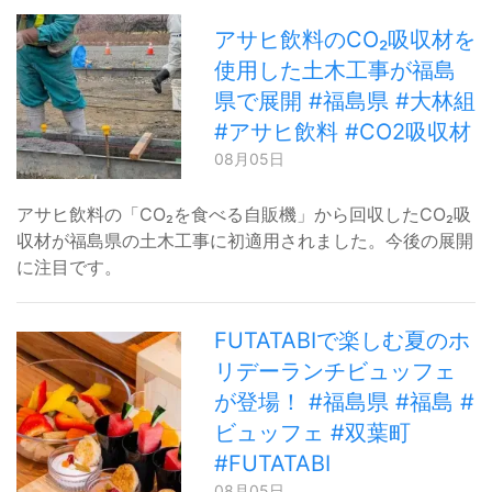
アサヒ飲料のCO₂吸収材を
使用した土木工事が福島
県で展開 #福島県 #大林組
#アサヒ飲料 #CO2吸収材
08月05日
アサヒ飲料の「CO₂を食べる自販機」から回収したCO₂吸
収材が福島県の土木工事に初適用されました。今後の展開
に注目です。
FUTATABIで楽しむ夏のホ
リデーランチビュッフェ
が登場！ #福島県 #福島 #
ビュッフェ #双葉町
#FUTATABI
08月05日