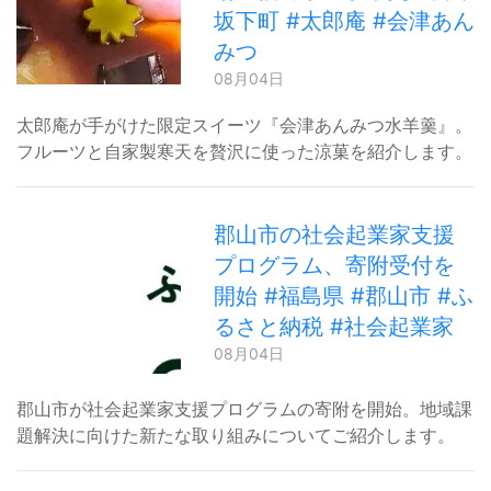
坂下町 #太郎庵 #会津あん
みつ
08月04日
太郎庵が手がけた限定スイーツ『会津あんみつ水羊羹』。
フルーツと自家製寒天を贅沢に使った涼菓を紹介します。
郡山市の社会起業家支援
プログラム、寄附受付を
開始 #福島県 #郡山市 #ふ
るさと納税 #社会起業家
08月04日
郡山市が社会起業家支援プログラムの寄附を開始。地域課
題解決に向けた新たな取り組みについてご紹介します。