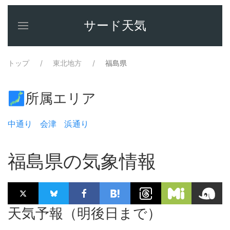
サード天気
トップ
東北地方
福島県
🗾所属エリア
中通り
会津
浜通り
福島県の気象情報
天気予報（明後日まで）