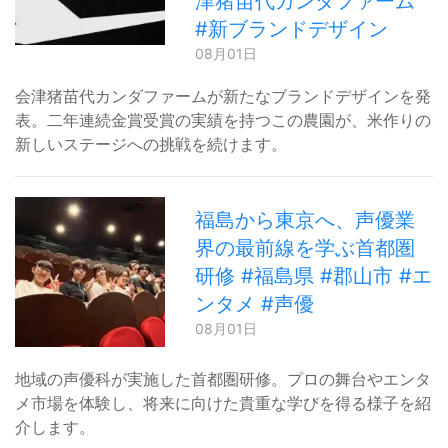
津猪苗代カンダファーム
#新ブランドデザイン
08月01日
会津猪苗代カンダファームが新たなブランドデザインを発
表。二年連続金賞受賞の実績を持つこの農園が、米作りの
新しいステージへの挑戦を続けます。
福島から東京へ、声優業
界の最前線を学ぶ首都圏
研修 #福島県 #郡山市 #エ
ンタメ #声優
08月01日
地域の声優科が実施した首都圏研修。プロの舞台やエンタ
メ市場を体験し、将来に向けた貴重な学びを得る様子を紹
介します。