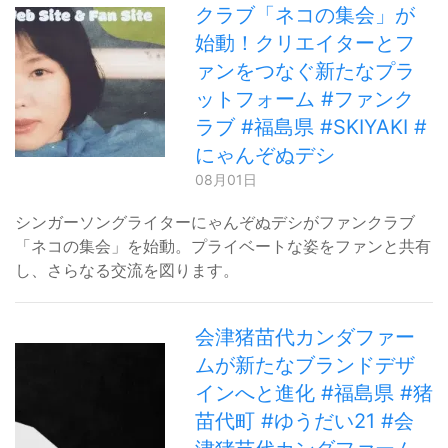
クラブ「ネコの集会」が
始動！クリエイターとフ
ァンをつなぐ新たなプラ
ットフォーム #ファンク
ラブ #福島県 #SKIYAKI #
にゃんぞぬデシ
08月01日
シンガーソングライターにゃんぞぬデシがファンクラブ
「ネコの集会」を始動。プライベートな姿をファンと共有
し、さらなる交流を図ります。
会津猪苗代カンダファー
ムが新たなブランドデザ
インへと進化 #福島県 #猪
苗代町 #ゆうだい21 #会