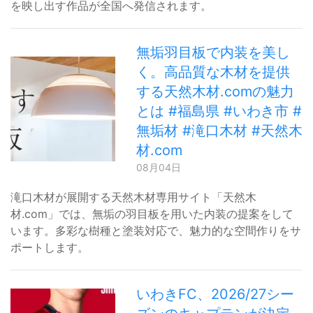
を映し出す作品が全国へ発信されます。
無垢羽目板で内装を美し
く。高品質な木材を提供
する天然木材.comの魅力
とは #福島県 #いわき市 #
無垢材 #滝口木材 #天然木
材.com
08月04日
滝口木材が展開する天然木材専用サイト「天然木
材.com」では、無垢の羽目板を用いた内装の提案をして
います。多彩な樹種と塗装対応で、魅力的な空間作りをサ
ポートします。
いわきFC、2026/27シー