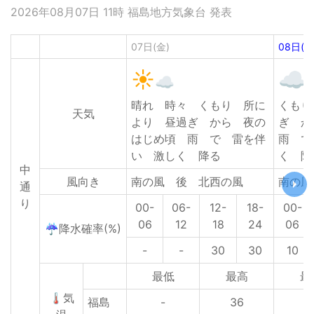
2026年08月07日 11時 福島地方気象台 発表
07日(金)
08日(土
晴れ 時々 くもり 所に
くもり
天気
より 昼過ぎ から 夜の
ぎ 
はじめ頃 雨 で 雷を伴
雨 で
い 激しく 降る
く 降
中
風向き
南の風 後 北西の風
南の風
通
り
00-
06-
12-
18-
00-
06
12
18
24
06
☔降水確率(%)
-
-
30
30
10
最低
最高
最
🌡気
福島
-
36
2