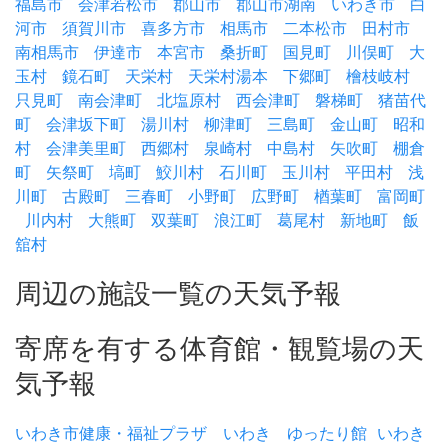
福島市
会津若松市
郡山市
郡山市湖南
いわき市
白
河市
須賀川市
喜多方市
相馬市
二本松市
田村市
南相馬市
伊達市
本宮市
桑折町
国見町
川俣町
大
玉村
鏡石町
天栄村
天栄村湯本
下郷町
檜枝岐村
只見町
南会津町
北塩原村
西会津町
磐梯町
猪苗代
町
会津坂下町
湯川村
柳津町
三島町
金山町
昭和
村
会津美里町
西郷村
泉崎村
中島村
矢吹町
棚倉
町
矢祭町
塙町
鮫川村
石川町
玉川村
平田村
浅
川町
古殿町
三春町
小野町
広野町
楢葉町
富岡町
川内村
大熊町
双葉町
浪江町
葛尾村
新地町
飯
舘村
周辺の施設一覧の天気予報
寄席を有する体育館・観覧場の天
気予報
いわき市健康・福祉プラザ いわき ゆったり館
いわき