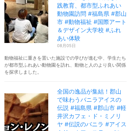
践教育、都市型ふれあい
動物園訪問 #福島県 #郡山
市 #動物福祉 #国際アート
＆デザイン大学校 #ふれ
あい体験
08月05日
動物福祉に重きを置いた施設での学びが進む中、学生たち
が都市型ふれあい動物園を訪れ、動物と人のより良い関係
を探求しました。
全国の逸品が集結！郡山
で味わうバニラアイスの
伝説 #福島県 #郡山市 #軽
井沢カフェ・ド・ミノリ
ヤ #伝説のバニラ #アイス