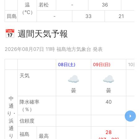
温
若松
-
36
2
（℃）
田島
-
33
21
📅 週間天気予報
2026年08月07日 11時 福島地方気象台 発表
08日(土)
09日(日)
10日
天気
曇
曇
中
降水確率
40
通
（％）
り・
浜
信頼度
通
28
福島
り
最高