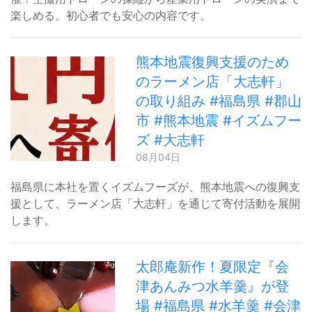
楽しめる。初心者でも安心の内容です。
熊本地震復興支援のため
のラーメン店「大志軒」
の取り組み #福島県 #郡山
市 #熊本地震 #イズムフー
ズ #大志軒
08月04日
福島県に本社を置くイズムフーズが、熊本地震への復興支
援として、ラーメン店「大志軒」を通じて寄付活動を展開
します。
太郎庵新作！夏限定『会
津あんみつ水羊羹』が登
場 #福島県 #水羊羹 #会津