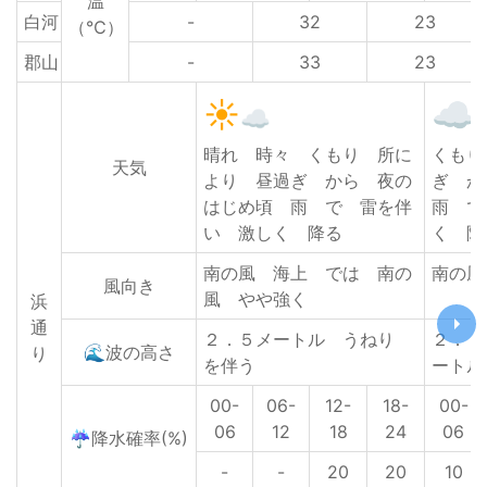
温
白河
-
32
23
（℃）
郡山
-
33
23
晴れ 時々 くもり 所に
くもり
天気
より 昼過ぎ から 夜の
ぎ 
はじめ頃 雨 で 雷を伴
雨 で
い 激しく 降る
く 降
南の風 海上 では 南の
南の風
風向き
風 やや強く
浜
通
２．５メートル うねり
２．５
🌊波の高さ
り
を伴う
ートル
00-
06-
12-
18-
00-
06
12
18
24
06
☔降水確率(%)
-
-
20
20
10