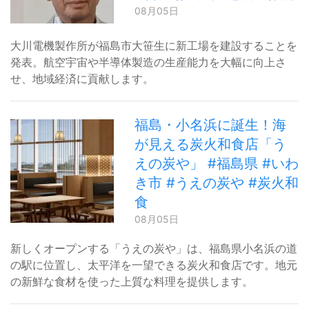
08月05日
大川電機製作所が福島市大笹生に新工場を建設することを
発表。航空宇宙や半導体製造の生産能力を大幅に向上さ
せ、地域経済に貢献します。
福島・小名浜に誕生！海
が見える炭火和食店「う
えの炭や」 #福島県 #いわ
き市 #うえの炭や #炭火和
食
08月05日
新しくオープンする「うえの炭や」は、福島県小名浜の道
の駅に位置し、太平洋を一望できる炭火和食店です。地元
の新鮮な食材を使った上質な料理を提供します。