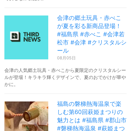
会津の郷土玩具・赤べこ
が夏を彩る新商品登場！
#福島県 #赤べこ #会津若
松市 #会津 #クリスタルシ
ール
08月05日
会津の人気郷土玩具・赤べこから夏限定のクリスタルシー
ルが登場！キラキラ輝くデザインで、夏のおでかけが華や
かに。
福島の磐梯熱海温泉で楽
しむ第60回萩姫まつりの
魅力とは #福島県 #郡山市
#磐梯熱海温泉 #萩姫まつ