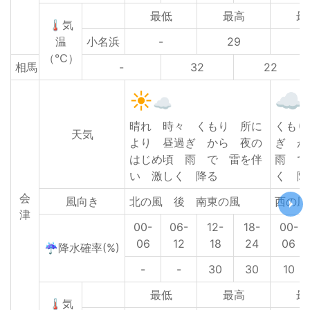
最低
最高
最
🌡気
温
小名浜
-
29
2
（℃）
相馬
-
32
22
晴れ 時々 くもり 所に
くもり
天気
より 昼過ぎ から 夜の
ぎ 
はじめ頃 雨 で 雷を伴
雨 で
い 激しく 降る
く 降
会
風向き
北の風 後 南東の風
西の風
津
00-
06-
12-
18-
00-
06
12
18
24
06
☔降水確率(%)
-
-
30
30
10
最低
最高
最
🌡気