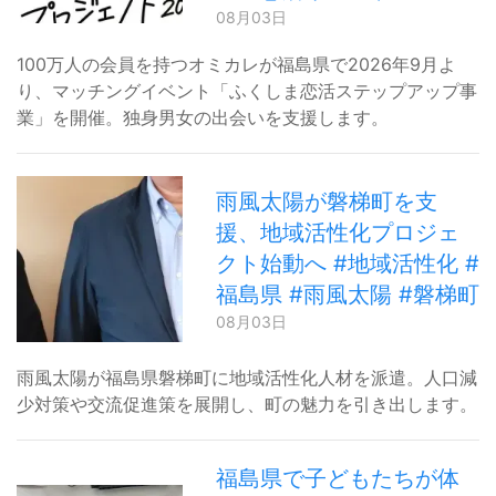
08月03日
100万人の会員を持つオミカレが福島県で2026年9月よ
り、マッチングイベント「ふくしま恋活ステップアップ事
業」を開催。独身男女の出会いを支援します。
雨風太陽が磐梯町を支
援、地域活性化プロジェ
クト始動へ #地域活性化 #
福島県 #雨風太陽 #磐梯町
08月03日
雨風太陽が福島県磐梯町に地域活性化人材を派遣。人口減
少対策や交流促進策を展開し、町の魅力を引き出します。
福島県で子どもたちが体