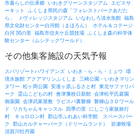
市暮らしの伝承郷
いわきグリーンスタジアム
エビスサ
ーキット
ふくしま県民の森「フォレストパークあだた
ら」
Ｊヴィレッジスタジアム
いなわしろ淡水魚館
福島
県文化財センター白河館（まほろん）
ホテル＆コテージ
白河 関の里
福島市信夫ケ丘競技場
ふくしま森の科学体
験センター（ムシテックワールド）
その他集客施設の天気予報
スパリゾートハワイアンズ
いわき・ら・ら・ミュウ
環
境水族館 アクアマリンふくしま
三崎公園・いわきマリン
タワー
松ヶ岡公園
安達ヶ原ふるさと村
東北サファリパ
ーク
霊山こどもの村
會津藩校日新館
会津松平氏庭園
御薬園
会津武家屋敷
ラビスパ裏磐梯
磐梯山３Ｄワール
ド
リカちゃんキャッスル
四季の里
にしごう家族旅行
村 キョロロン村
郡山市ふれあい科学館 スペースパー
ク
郡山カルチャーパーク（ドリームランド）
岩瀬牧場
須賀川牡丹園