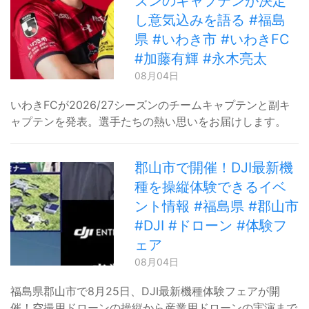
ズンのキャプテンが決定
し意気込みを語る #福島
県 #いわき市 #いわきFC
#加藤有輝 #永木亮太
08月04日
いわきFCが2026/27シーズンのチームキャプテンと副キ
ャプテンを発表。選手たちの熱い思いをお届けします。
郡山市で開催！DJI最新機
種を操縦体験できるイベ
ント情報 #福島県 #郡山市
#DJI #ドローン #体験フ
ェア
08月04日
福島県郡山市で8月25日、DJI最新機種体験フェアが開
催！空撮用ドローンの操縦から産業用ドローンの実演まで