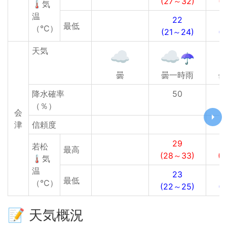
(27～32)
(
🌡気
温
22
最低
（℃）
(21～24)
(
天気
曇
曇一時雨
曇
降水確率
50
（％）
会
津
信頼度
29
若松
最高
(28～33)
(
🌡気
温
23
最低
（℃）
(22～25)
(
📝 天気概況