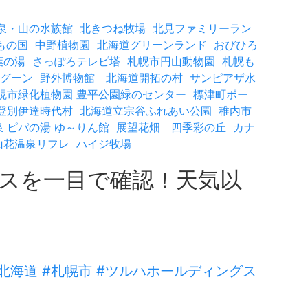
泉・山の水族館
北きつね牧場
北見ファミリーラン
もの国
中野植物園
北海道グリーンランド
おびひろ
葉の湯
さっぽろテレビ塔
札幌市円山動物園
札幌も
グーン
野外博物館 北海道開拓の村
サンピアザ水
幌市緑化植物園 豊平公園緑のセンター
標津町ポー
登別伊達時代村
北海道立宗谷ふれあい公園
稚内市
 ピパの湯 ゆ～りん館
展望花畑 四季彩の丘
カナ
山花温泉リフレ
ハイジ牧場
ースを一目で確認！天気以
海道 #札幌市 #ツルハホールディングス