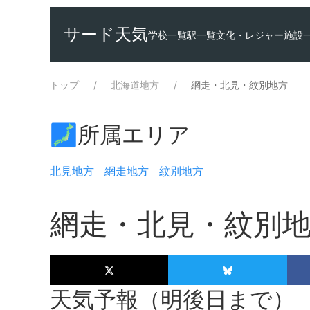
サード天気
学校一覧
駅一覧
文化・レジャー施設
トップ
北海道地方
網走・北見・紋別地方
🗾所属エリア
北見地方
網走地方
紋別地方
網走・北見・紋別
天気予報（明後日まで）