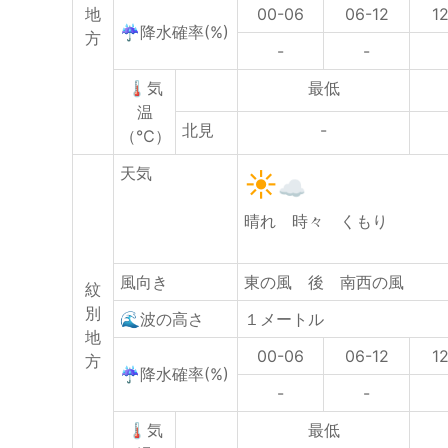
地
00-06
06-12
1
☔降水確率(%)
方
-
-
🌡気
最低
温
北見
-
（℃）
天気
晴れ 時々 くもり
風向き
東の風 後 南西の風
紋
別
🌊波の高さ
１メートル
地
00-06
06-12
1
方
☔降水確率(%)
-
-
🌡気
最低