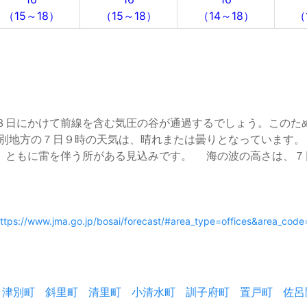
（15～18）
（15～18）
（14～18）
（
日にかけて前線を含む気圧の谷が通過するでしょう。このた
別地方の７日９時の天気は、晴れまたは曇りとなっています
、ともに雷を伴う所がある見込みです。 海の波の高さは、７
ttps://www.jma.go.jp/bosai/forecast/#area_type=offices&area_cod
津別町
斜里町
清里町
小清水町
訓子府町
置戸町
佐呂