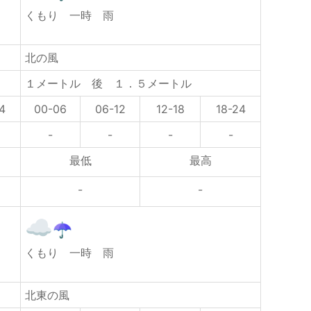
朝
くもり 一時 雨
北の風
１メートル 後 １．５メートル
4
00-06
06-12
12-18
18-24
-
-
-
-
最低
最高
-
-
り
くもり 一時 雨
北東の風