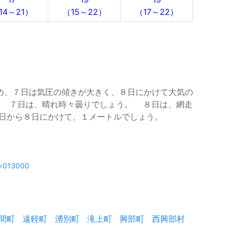
14～21）
（15～22）
（17～22）
め、７日は気圧の傾きが大きく、８日にかけて大気の
。 ７日は、晴れ時々曇りでしょう。 ８日は、網走
日から８日にかけて、１メートルでしょう。
e=013000
間町
遠軽町
湧別町
滝上町
興部町
西興部村