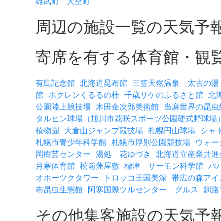
雄武町
大空町
周辺の施設一覧の天気予
寄席を有する体育館・観
有島記念館
北海道昆布館
三笠天然温泉 太古の湯
館
ホクレンくるるの杜
千歳サケのふるさと館
北
公園陸上競技場
木田金次郎美術館
当麻世界の昆虫
タルヒン球場（旭川市花咲スポーツ公園硬式野球場
植物園
大倉山ジャンプ競技場
札幌円山球場
シャ
札幌市青少年科学館
札幌市厚別公園競技場
ウォー
岡樹芸センター
湯処 花ゆづき
北海道立産業共進
月寒体育館
松前藩屋敷
標津 サーモン科学館
パ
オホーツクタワー
トロッコ王国美深
帯広の森アイ
布昆虫生態館
阿寒国際ツルセンター グルス
釧路
その他集客施設の天気予