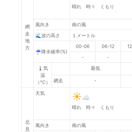
晴れ 時々 くもり
風向き
南の風
網
走
🌊波の高さ
１メートル
地
00-06
06-12
1
方
☔降水確率(%)
-
-
🌡気
最低
温
網走
-
（℃）
天気
晴れ 時々 くもり
北
風向き
南の風
見