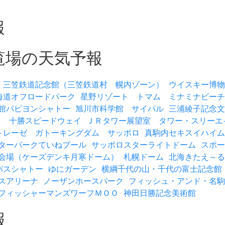
報
覧場の天気予報
三笠鉄道記念館（三笠鉄道村 幌内ゾーン）
ウイスキー博物
海道オフロードパーク
星野リゾート トマム ミナミナビーチ
館パピヨンシャトー
旭川市科学館 サイパル
三浦綾子記念文
）
十勝スピードウェイ
ＪＲタワー展望室 タワー・スリーエ
トレーゼ ガトーキングダム サッポロ
真駒内セキスイハイム
ターパークていねプール
サッポロスターライトドーム
スポー
会場（ケーズデンキ月寒ドーム）
札幌ドーム
北海きたえ～る
パスシャトー
ゆにガーデン
横綱千代の山・千代の富士記念館
スアリーナ
ノーザンホースパーク
フィッシュ・アンド・名駒
フィッシャーマンズワーフＭＯＯ
神田日勝記念美術館
報