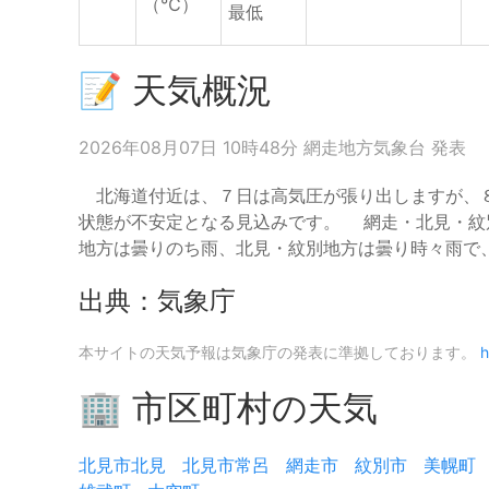
（℃）
最低
📝 天気概況
2026年08月07日 10時48分 網走地方気象台 発表
北海道付近は、７日は高気圧が張り出しますが、８
状態が不安定となる見込みです。 網走・北見・紋
地方は曇りのち雨、北見・紋別地方は曇り時々雨で
出典：気象庁
本サイトの天気予報は気象庁の発表に準拠しております。
h
🏢 市区町村の天気
北見市北見
北見市常呂
網走市
紋別市
美幌町