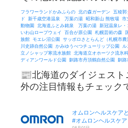
フラワーランドかみふらの
北の森ガーデン
五稜郭
ド
新千歳空港温泉 万葉の湯
昭和新山 熊牧場
市
動物園
北海道ふとみ銘泉 万葉の湯
新冠温泉レ・
いわ山ロープウェイ
百合が原公園
札幌芸術の森
族館
モエレ沼公園
サッポロさとらんど（札幌市農
川史跡自然公園
かみゆうべつチューリップ公園
ル
立ノシャップ寒流水族館
北海道立オホーツク流氷
ディアンワールド公園
釧路市丹頂鶴自然公園
釧路
📰北海道のダイジェス
外の注目情報もチェック
オムロンヘルスケアと
#オムロンヘルスケア
08月01日