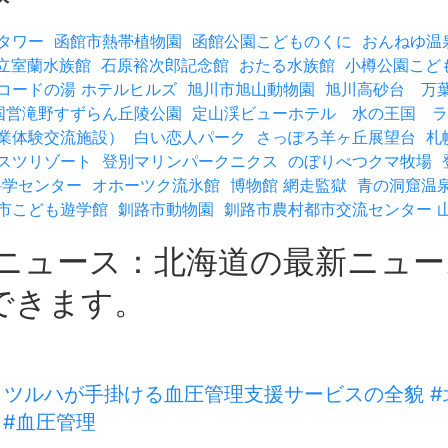
タワー
函館市熱帯植物園
函館公園こどものくに
おんねゆ温
立室蘭水族館
石原裕次郎記念館
おたる水族館
小樽公園こど
コードの湯 ホテルヒルズ
旭川市旭山動物園
旭川高砂台 万
国営滝野すずらん丘陵公園
定山渓ビューホテル 水の王国 ラ
業体験交流施設）
白い恋人パーク
さっぽろ羊ヶ丘展望台
札
スツリゾート
登別マリンパークニクス
のぼりべつクマ牧場
科学センター
オホーツク流氷館
博物館 網走監獄
青の洞窟温泉
市こども遊学館
釧路市動物園
釧路市農村都市交流センター 
トニュース：北海道の最新ニュ
できます。
ツルハが手掛ける血圧管理支援サービスの全貌 #北
 #血圧管理