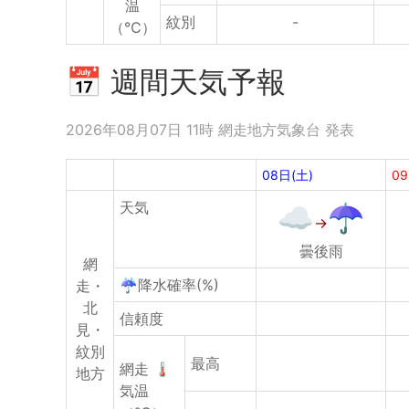
温
紋別
-
（℃）
📅 週間天気予報
2026年08月07日 11時 網走地方気象台 発表
08日(土)
09
天気
曇後雨
網
☔降水確率(%)
走・
北
信頼度
見・
紋別
最高
網走
🌡
地方
気温