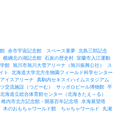
館
余市宇宙記念館 スペース童夢
北島三郎記念
横綱北の湖記念館
石炭の歴史村
室蘭市入江運動
学館
旭川市旭川大雪アリーナ（旭川振興公社）
ス
イト
北海道大学北方生物園フィールド科学センター
アイスアリーナ
真駒内セキスイハイムスタジアム
ツ交流施設（つどーむ）
サッポロビール博物館
平
北海道立総合体育館センター（北海きたえ～る）
稚内市北方記念館・開基百年記念塔
氷海展望塔
木のおもちゃワールド館 ちゃちゃワールド
丸瀬